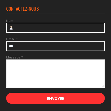
CONTACTEZ-NOUS
Nom
E-mail
*
Message
*