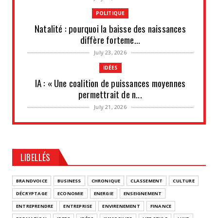
POLITIQUE
Natalité : pourquoi la baisse des naissances
diffère forteme...
July 23, 2026
IDÉES
IA : « Une coalition de puissances moyennes
permettrait de n...
July 21, 2026
UNCATEGORIZED
Les situations de fragilité augmentent au sein
des PME et de...
LIBELLÉS
July 18, 2026
UNCATEGORIZED
BRANDVOICE
BUSINESS
CHRONIQUE
CLASSEMENT
CULTURE
Retraites complémentaires Agirc-Arrco : coup
DÉCRYPTAGE
ECONOMIE
ENERGIE
ENSEIGNEMENT
de pression syn...
ENTREPRENDRE
ENTREPRISE
ENVIRENEMENT
FINANCE
July 16, 2026