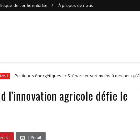
litique de confidentialité
À propos de nous
iques énergétiques : « Scénariser sert moins à deviner qu'à éviter d'être 
 l’innovation agricole défie le
erest
Email