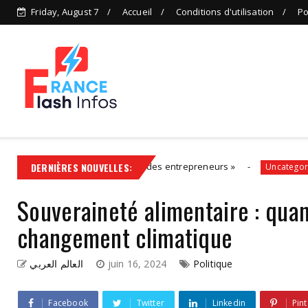
Friday, August 7
Accueil
Conditions d'utilisation
Po
la solution, aux côtés des entrepreneurs »
DERNIÈRES NOUVELLES:
Polit
Uncategorized
Souveraineté alimentaire : quand
changement climatique
العالم العربي
juin 16, 2024
Politique
Facebook
Twitter
Linkedin
Pint