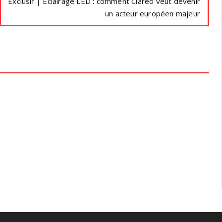
Exclusif | Eclairage LED : comment Clareo veut devenir
un acteur européen majeur