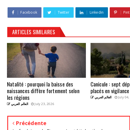
Facebook
Twitter
Linkedin
Pint
ARTICLES SIMILAIRES
Natalité : pourquoi la baisse des
Canicule : sept dé
naissances diffère fortement selon
placés en vigilanc
les régions
العالم العربي
July 04,
العالم العربي
July 23, 2026
Précédente