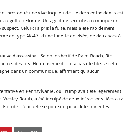
nt provoqué une vive inquiétude. Le dernier incident s'est
r au golf en Floride. Un agent de sécurité a remarqué un
suspect. Celui-ci a pris la fuite, mais a été rapidement
arme de type AK-47, d’une lunette de visée, de deux sacs à
ative d’assassinat. Selon le shérif de Palm Beach, Ric
tres des tirs. Heureusement, il n’a pas été blessé cette
mpagne dans un communiqué, affirmant qu’aucun
tentative en Pennsylvanie, où Trump avait été légèrement
an Wesley Routh, a été inculpé de deux infractions liées aux
n Floride. L'enquête se poursuit pour déterminer les
erest
Email