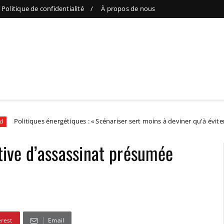
Politique de confidentialité
À propos de nous
ques énergétiques : « Scénariser sert moins à deviner qu'à éviter d'être pri
ative d’assassinat présumée
erest
Email