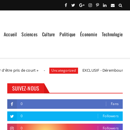
Accueil
Sciences
Culture
Politique
Économie
Technologie
s de court »
EXCLUSIF - Déremboursements, franch
Uncategorized
SUIVEZ-NOUS
0
Fans
0
Followers
0
Followers