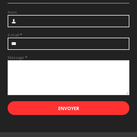
Nom
E-mail
*
Message
*