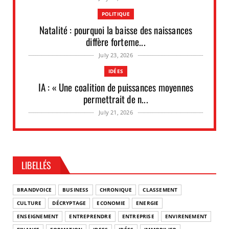
POLITIQUE
Natalité : pourquoi la baisse des naissances
diffère forteme...
July 23, 2026
IDÉES
IA : « Une coalition de puissances moyennes
permettrait de n...
July 21, 2026
UNCATEGORIZED
Les situations de fragilité augmentent au sein
des PME et de...
LIBELLÉS
July 18, 2026
UNCATEGORIZED
BRANDVOICE
BUSINESS
CHRONIQUE
CLASSEMENT
Retraites complémentaires Agirc-Arrco : coup de
CULTURE
DÉCRYPTAGE
ECONOMIE
ENERGIE
pression syn...
ENSEIGNEMENT
ENTREPRENDRE
ENTREPRISE
ENVIRENEMENT
July 16, 2026