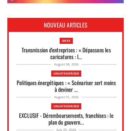
NOUVEAU ARTICLES
IDEES
Transmission d'entreprises : « Dépassons les
caricatures : l...
August 04, 2026
UNCATEGORIZED
Politiques énergétiques : « Scénariser sert moins
à deviner ...
August 01, 2026
UNCATEGORIZED
EXCLUSIF - Déremboursements, franchises : le
plan du gouvern...
July 25, 2026