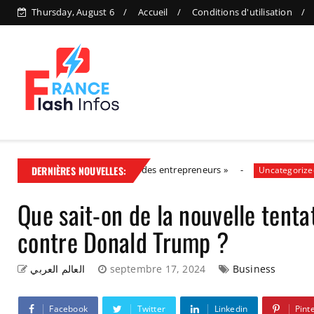
Thursday, August 6
Accueil
Conditions d'utilisation
e la solution, aux côtés des entrepreneurs »
DERNIÈRES NOUVELLES:
Politi
Uncategorized
Que sait-on de la nouvelle tent
contre Donald Trump ?
العالم العربي
septembre 17, 2024
Business
Facebook
Twitter
Linkedin
Pint