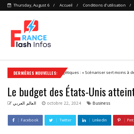
Thursday, August 6
Accueil
Conditions d'utilisation
Politiques énergétiques : « Scénariser sert moins à deviner qu'à é
DERNIÈRES NOUVELLES:
ized
Le budget des États-Unis atteint
العالم العربي
octobre 22, 2024
Business
Facebook
Twitter
Linkedin
Pint