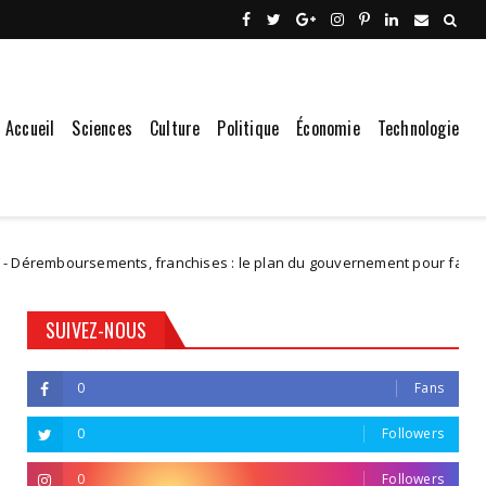
Accueil
Sciences
Culture
Politique
Économie
Technologie
rsements, franchises : le plan du gouvernement pour faire des écono
SUIVEZ-NOUS
0
Fans
0
Followers
0
Followers