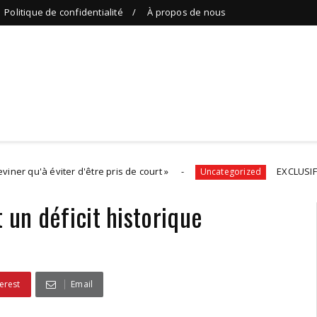
Politique de confidentialité
À propos de nous
viter d'être pris de court »
EXCLUSIF - Dérembou
Uncategorized
 un déficit historique
erest
Email