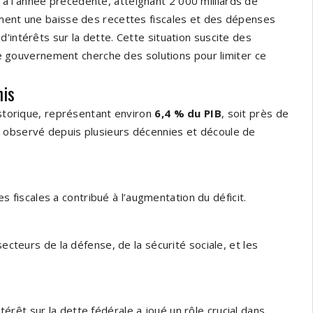
 l'année précédente, atteignant 2 000 milliards de
mment une baisse des recettes fiscales et des dépenses
'intérêts sur la dette. Cette situation suscite des
t le gouvernement cherche des solutions pour limiter ce
nis
istorique, représentant environ
6,4 % du PIB
, soit près de
ant observé depuis plusieurs décennies et découle de
s fiscales a contribué à l’augmentation du déficit.
cteurs de la défense, de la sécurité sociale, et les
térêt sur la dette fédérale a joué un rôle crucial dans