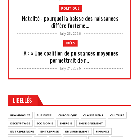
POLITIQUE
Natalité : pourquoi la baisse des naissances
diffère forteme...
July 23, 2026
IDÉES
IA : « Une coalition de puissances moyennes
permettrait de n...
July 21, 2026
UNCATEGORIZED
Les situations de fragilité augmentent au sein
des PME et de...
LIBELLÉS
July 18, 2026
UNCATEGORIZED
BRANDVOICE
BUSINESS
CHRONIQUE
CLASSEMENT
CULTURE
Retraites complémentaires Agirc-Arrco : coup
DÉCRYPTAGE
ECONOMIE
ENERGIE
ENSEIGNEMENT
de pression syn...
ENTREPRENDRE
ENTREPRISE
ENVIRENEMENT
FINANCE
July 16, 2026