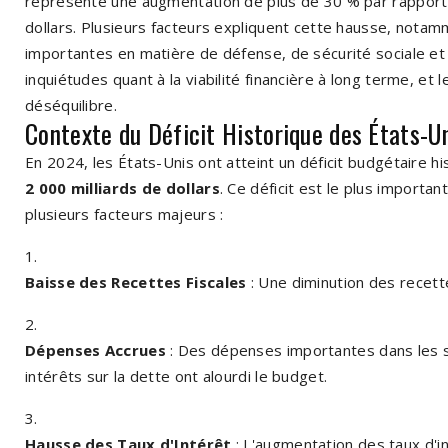
représente une augmentation de plus de 30 % par rapport à
dollars. Plusieurs facteurs expliquent cette hausse, nota
importantes en matière de défense, de sécurité sociale et d
inquiétudes quant à la viabilité financière à long terme, e
déséquilibre.
Contexte du Déficit Historique des États-U
En 2024, les États-Unis ont atteint un déficit budgétaire h
2 000 milliards de dollars
. Ce déficit est le plus import
plusieurs facteurs majeurs :
Baisse des Recettes Fiscales
: Une diminution des recette
Dépenses Accrues
: Des dépenses importantes dans les se
intérêts sur la dette ont alourdi le budget.
Hausse des Taux d'Intérêt
: L'augmentation des taux d'in