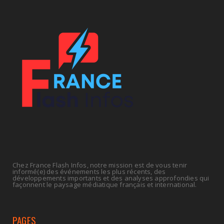
UNCATEGORIZED
Retraites : nouveau plaidoyer pour un coup de
frein sur les ...
July 09, 2026
ECONOMIE
La rentrée sera-t-elle chaude dans la fonction
publique ? Le...
July 08, 2026
Chez France Flash Infos, notre mission est de vous tenir
informé(e) des événements les plus récents, des
développements importants et des analyses approfondies qui
façonnent le paysage médiatique français et international.
PAGES