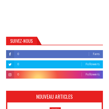
SUIVEZ-NOUS
0
Fans
0
Followers
0
Followers
NOUVEAU ARTICLES