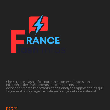
UNCATEGORIZED
Tabac : les ventes chutent, les recettes
fiscales
July 14, 2026
UNCATEGORIZED
Retraites : nouveau plaidoyer pour un coup de
frein sur les ...
July 09, 2026
Chez France Flash Infos, notre mission est de vous tenir
informé(e) des événements les plus récents, des
développements importants et des analyses approfondies qui
façonnent le paysage médiatique français et international.
PAGES