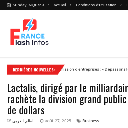
Sunday, August 9
Accueil
Conditions d'utilisation
A
DERNIÈRES NOUVELLES:
Transmission d'entreprises : « Dépassons les caricatures
IDEES
Lactalis, dirigé par le milliard
rachète la division grand public
de dollars
العالم العربي
août 27, 2025
Business