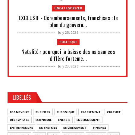
UNCATEGORIZED
EXCLUSIF - Déremboursements, franchises : le
plan du gouvern...
July 25, 2026
POLITIQUE
Natalité : pourquoi la baisse des naissances
diffère forteme...
July 23, 2026
IDÉES
IA : « Une coalition de puissances moyennes
permettrait de n...
LIBELLÉS
July 21, 2026
UNCATEGORIZED
BRANDVOICE
BUSINESS
CHRONIQUE
CLASSEMENT
CULTURE
Les situations de fragilité augmentent au sein
DÉCRYPTAGE
ECONOMIE
ENERGIE
ENSEIGNEMENT
des PME et de...
ENTREPRENDRE
ENTREPRISE
ENVIRENEMENT
FINANCE
July 18, 2026