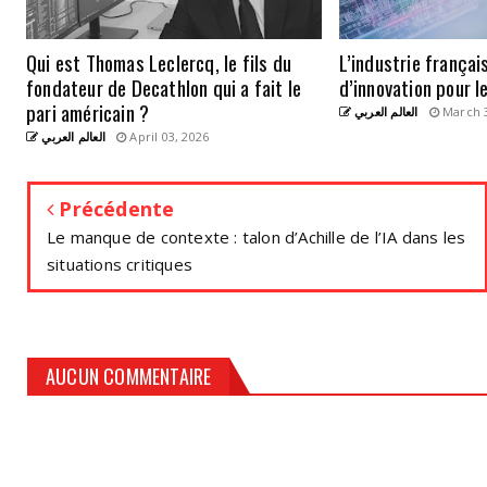
Qui est Thomas Leclercq, le fils du
L’industrie frança
fondateur de Decathlon qui a fait le
d’innovation pour l
pari américain ?
العالم العربي
March 3
العالم العربي
April 03, 2026
Précédente
Le manque de contexte : talon d’Achille de l’IA dans les
situations critiques
AUCUN COMMENTAIRE