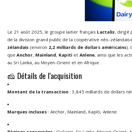
Le 21 août 2025, le groupe laitier français
Lactalis
, dirigé
de la division grand public de la coopérative néo-zélandai
zélandais
(environ
2,2 milliards de dollars américains
).
que
Anchor
,
Mainland
,
Kapiti
et
Anlene
, ainsi que les ac
au Sri Lanka, au Moyen-Orient et en Afrique
.
🧀 Détails de l'acquisition
Montant de la transaction
:
3,845 milliards de dollars né
Marques incluses
:
Anchor, Mainland, Kapiti, Anlene.
Régions concernées
:
Océanie, Sri Lanka, Moyen-Orient, A