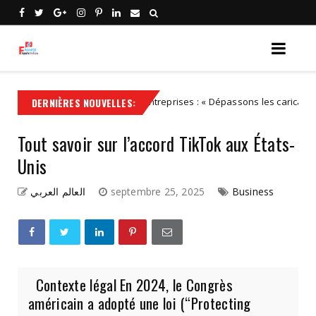
Transmission d'entreprises : « Dépassons les caricatures : les inv
DERNIÈRES NOUVELLES:
ES
Tout savoir sur l’accord TikTok aux États-
Unis
العالم العربي
septembre 25, 2025
Business
Contexte légal En 2024, le Congrès
américain a adopté une loi (“Protecting