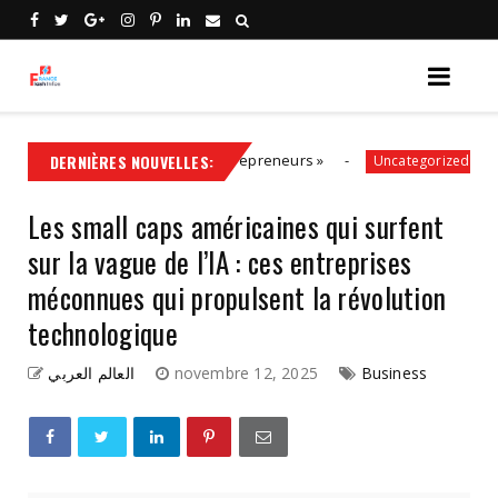
ution, aux côtés des entrepreneurs »
DERNIÈRES NOUVELLES:
Politiques 
Uncategorized
Les small caps américaines qui surfent
sur la vague de l’IA : ces entreprises
méconnues qui propulsent la révolution
technologique
العالم العربي
novembre 12, 2025
Business