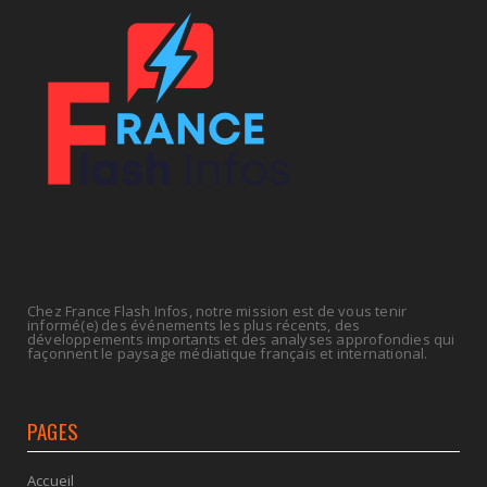
frein sur les ...
July 09, 2026
ECONOMIE
La rentrée sera-t-elle chaude dans la fonction
publique ? Le...
July 08, 2026
Chez France Flash Infos, notre mission est de vous tenir
informé(e) des événements les plus récents, des
développements importants et des analyses approfondies qui
façonnent le paysage médiatique français et international.
PAGES
Accueil