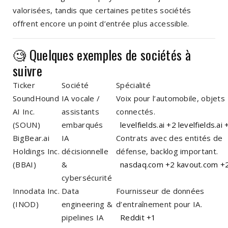
valorisées, tandis que certaines petites sociétés
offrent encore un point d’entrée plus accessible.
🧐 Quelques exemples de sociétés à
suivre
Ticker
Société
Spécialité
SoundHound
IA vocale /
Voix pour l’automobile, objets
AI Inc.
assistants
connectés.
(SOUN)
embarqués
levelfields.ai
+2
levelfields.ai
BigBear.ai
IA
Contrats avec des entités de
Holdings Inc.
décisionnelle
défense, backlog important.
(BBAI)
&
nasdaq.com
+2
kavout.com
+
cybersécurité
Innodata Inc.
Data
Fournisseur de données
(INOD)
engineering &
d’entraînement pour IA.
pipelines IA
Reddit
+1