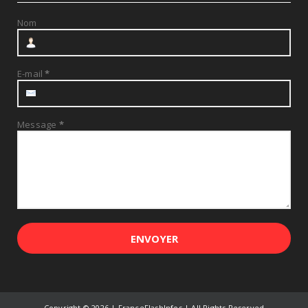
Nom
E-mail
*
Message
*
Copyright ©
2026 | FranceFlashInfos | All Rights Reserved