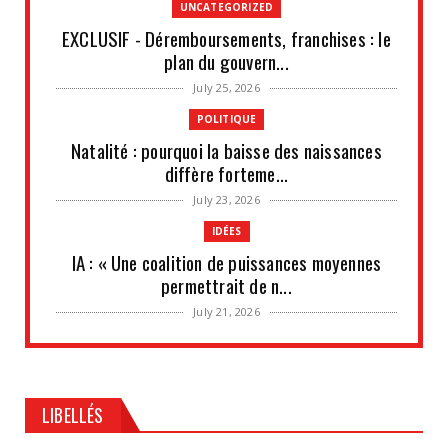
UNCATEGORIZED
EXCLUSIF - Déremboursements, franchises : le
plan du gouvern...
July 25, 2026
POLITIQUE
Natalité : pourquoi la baisse des naissances
diffère forteme...
July 23, 2026
IDÉES
IA : « Une coalition de puissances moyennes
permettrait de n...
July 21, 2026
UNCATEGORIZED
Les situations de fragilité augmentent au sein
des PME et de...
LIBELLÉS
July 18, 2026