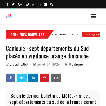
a solution, aux côtés des entrepreneurs »
DERNIÈRES NOUVELLES:
Politiq
Uncategorized
Canicule : sept départements du Sud
placés en vigilance orange dimanche
العالم العربي
juillet 04, 2026
Politique
Selon le dernier bulletin de Météo-France ,
sept départements du sud de la France seront