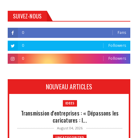
SUIVEZ-NOUS
0
Fans
0
Followers
0
Followers
NOUVEAU ARTICLES
IDEES
Transmission d'entreprises : « Dépassons les
caricatures : l...
August 04, 2026
UNCATEGORIZED