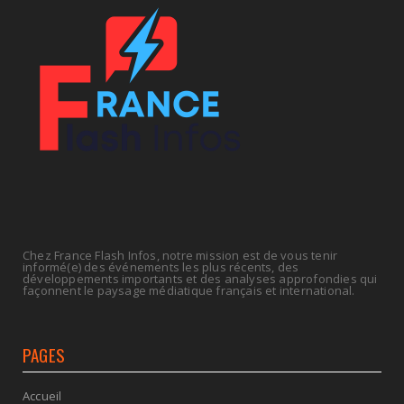
frein sur les ...
July 09, 2026
ECONOMIE
La rentrée sera-t-elle chaude dans la fonction
publique ? Le...
July 08, 2026
Chez France Flash Infos, notre mission est de vous tenir
informé(e) des événements les plus récents, des
développements importants et des analyses approfondies qui
façonnent le paysage médiatique français et international.
PAGES
Accueil