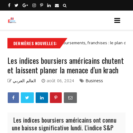
EXCLUSIF - Déremboursements, franchises : le plan du gouverne
DERNIÈRES NOUVELLES:
zed
Les indices boursiers américains chutent
et laissent planer la menace d’un krach
العالم العربي
août 06, 2024
Business
Les indices boursiers américains ont connu
une baisse significative lundi. L'indice S&P