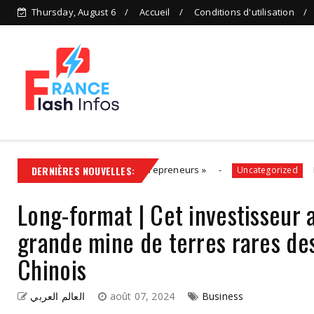
Thursday, August 6
Accueil
Conditions d'utilisation
ion, aux côtés des entrepreneurs »
DERNIÈRES NOUVELLES:
Politiques éne
Uncategorized
Long-format | Cet investisseur 
grande mine de terres rares des
Chinois
العالم العربي
août 07, 2024
Business