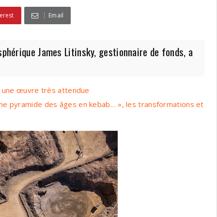
erest
Email
phérique James Litinsky, gestionnaire de fonds, a
e une œuvre très attendue
ne pyramide des âges en kebab… », les transformations et