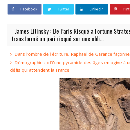
Facebook
Twitter
Linkedin
Pint
James Litinsky : De Paris Risqué à Fortune Stratos
transformé un pari risqué sur une obli...
Dans l'ombre de l'écriture, Raphaël de Garance façonn
Démographie : « D'une pyramide des âges en ogive à u
défis qui attendent la France