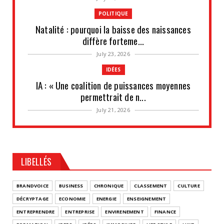
POLITIQUE
Natalité : pourquoi la baisse des naissances
diffère forteme...
July 23, 2026
IDÉES
IA : « Une coalition de puissances moyennes
permettrait de n...
July 21, 2026
UNCATEGORIZED
Les situations de fragilité augmentent au sein
des PME et de...
LIBELLÉS
July 18, 2026
UNCATEGORIZED
BRANDVOICE
BUSINESS
CHRONIQUE
CLASSEMENT
CULTURE
Retraites complémentaires Agirc-Arrco : coup
DÉCRYPTAGE
ECONOMIE
ENERGIE
ENSEIGNEMENT
de pression syn...
ENTREPRENDRE
ENTREPRISE
ENVIRENEMENT
FINANCE
July 16, 2026