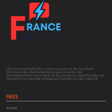
fiscales
July 14, 2026
UNCATEGORIZED
Retraites : nouveau plaidoyer pour un coup de
frein sur les ...
July 09, 2026
Chez France Flash Infos, notre mission est de vous tenir
informé(e) des événements les plus récents, des
développements importants et des analyses approfondies qui
façonnent le paysage médiatique français et international.
PAGES
Accueil