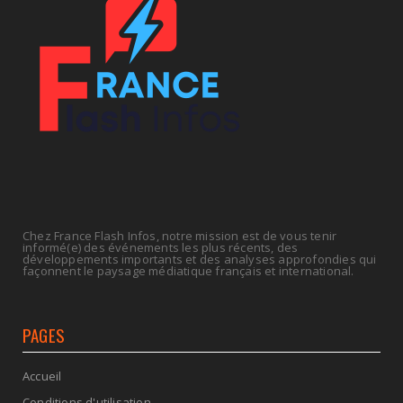
July 14, 2026
UNCATEGORIZED
Retraites : nouveau plaidoyer pour un coup de
frein sur les ...
July 09, 2026
Chez France Flash Infos, notre mission est de vous tenir
informé(e) des événements les plus récents, des
développements importants et des analyses approfondies qui
façonnent le paysage médiatique français et international.
PAGES
Accueil
Conditions d'utilisation