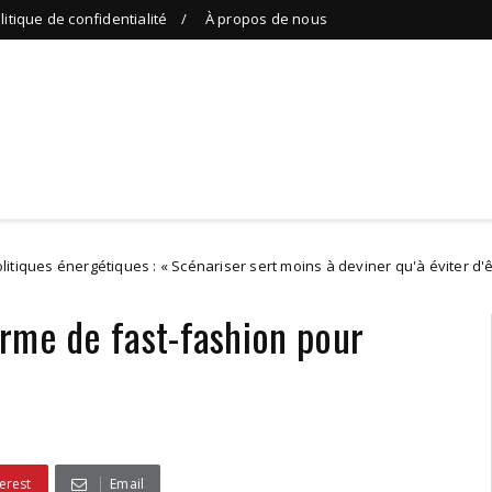
litique de confidentialité
À propos de nous
gétiques : « Scénariser sert moins à deviner qu'à éviter d'être pris de c
rme de fast-fashion pour
erest
Email