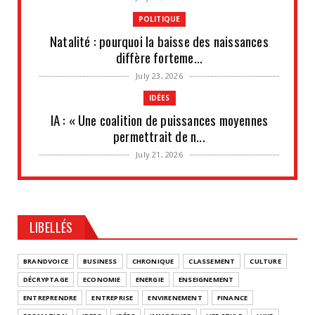
POLITIQUE
Natalité : pourquoi la baisse des naissances
diffère forteme...
July 23, 2026
IDÉES
IA : « Une coalition de puissances moyennes
permettrait de n...
July 21, 2026
UNCATEGORIZED
Les situations de fragilité augmentent au sein
des PME et de...
LIBELLÉS
July 18, 2026
UNCATEGORIZED
BRANDVOICE
BUSINESS
CHRONIQUE
CLASSEMENT
CULTURE
Retraites complémentaires Agirc-Arrco : coup
DÉCRYPTAGE
ECONOMIE
ENERGIE
ENSEIGNEMENT
de pression syn...
ENTREPRENDRE
ENTREPRISE
ENVIRENEMENT
FINANCE
July 16, 2026