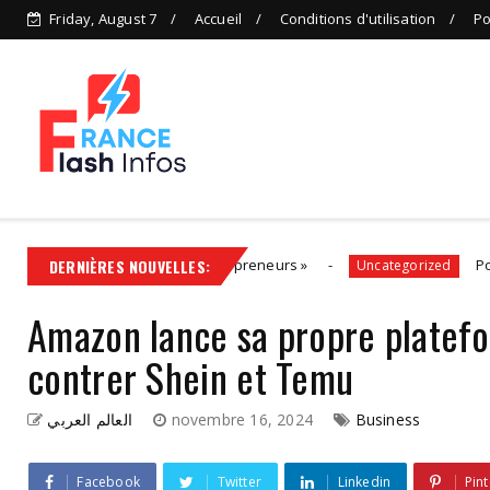
Friday, August 7
Accueil
Conditions d'utilisation
Po
on, aux côtés des entrepreneurs »
DERNIÈRES NOUVELLES:
Politiques éner
Uncategorized
Amazon lance sa propre platefo
contrer Shein et Temu
العالم العربي
novembre 16, 2024
Business
Facebook
Twitter
Linkedin
Pint