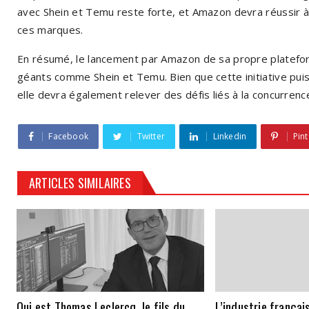
avec Shein et Temu reste forte, et Amazon devra réussir à 
ces marques.
En résumé, le lancement par Amazon de sa propre platefo
géants comme Shein et Temu. Bien que cette initiative pui
elle devra également relever des défis liés à la concurren
Facebook
Twitter
Linkedin
Pint
ARTICLES SIMILAIRES
Qui est Thomas Leclercq, le fils du
L’industrie frança