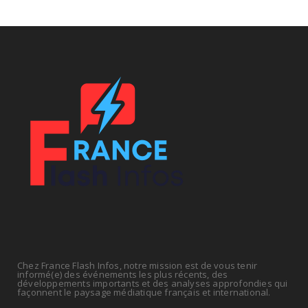
fiscales
July 14, 2026
UNCATEGORIZED
Retraites : nouveau plaidoyer pour un coup de
frein sur les ...
July 09, 2026
ECONOMIE
La rentrée sera-t-elle chaude dans la fonction
publique ? Le...
July 08, 2026
Chez France Flash Infos, notre mission est de vous tenir
informé(e) des événements les plus récents, des
développements importants et des analyses approfondies qui
façonnent le paysage médiatique français et international.