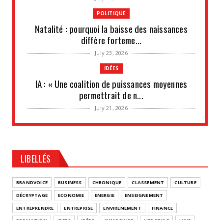
POLITIQUE
Natalité : pourquoi la baisse des naissances
diffère forteme...
July 23, 2026
IDÉES
IA : « Une coalition de puissances moyennes
permettrait de n...
July 21, 2026
UNCATEGORIZED
Les situations de fragilité augmentent au sein
des PME et de...
LIBELLÉS
July 18, 2026
UNCATEGORIZED
BRANDVOICE
BUSINESS
CHRONIQUE
CLASSEMENT
CULTURE
Retraites complémentaires Agirc-Arrco : coup
DÉCRYPTAGE
ECONOMIE
ENERGIE
ENSEIGNEMENT
de pression syn...
ENTREPRENDRE
ENTREPRISE
ENVIRENEMENT
FINANCE
July 16, 2026