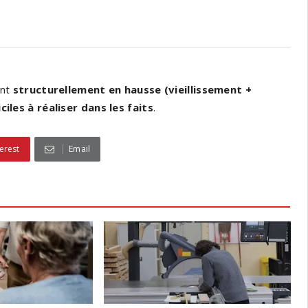
ont
structurellement en hausse (vieillissement +
iles à réaliser dans les faits
.
erest
Email