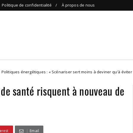
Politique de confidentialité
À propos de nous
nergétiques : « Scénariser sert moins à deviner qu'à éviter d'être pris de
 de santé risquent à nouveau de
erest
Email