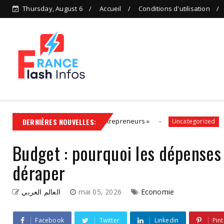
Thursday, August 6
Accueil
Conditions d'utilisation
tion, aux côtés des entrepreneurs »
DERNIÈRES NOUVELLES:
Politiques é
Uncategorized
Budget : pourquoi les dépenses
déraper
العالم العربي
mai 05, 2026
Economie
Facebook
Twitter
Linkedin
Pint